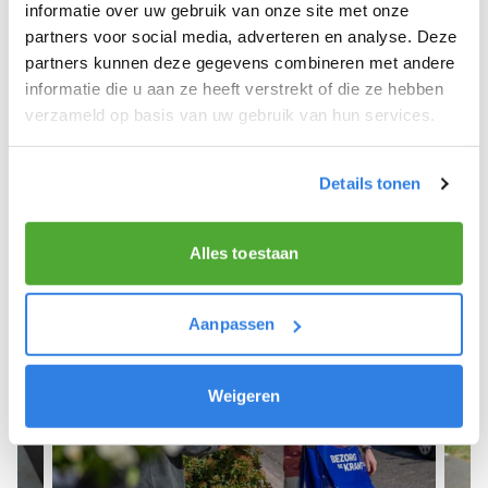
We hope you can get started soon and wish you
informatie over uw gebruik van onze site met onze
the best of luck! 🚴‍♂️💨
partners voor social media, adverteren en analyse. Deze
partners kunnen deze gegevens combineren met andere
informatie die u aan ze heeft verstrekt of die ze hebben
verzameld op basis van uw gebruik van hun services.
Sign up as a newspaper deliverer!
Details tonen
Alles toestaan
Aanpassen
Weigeren