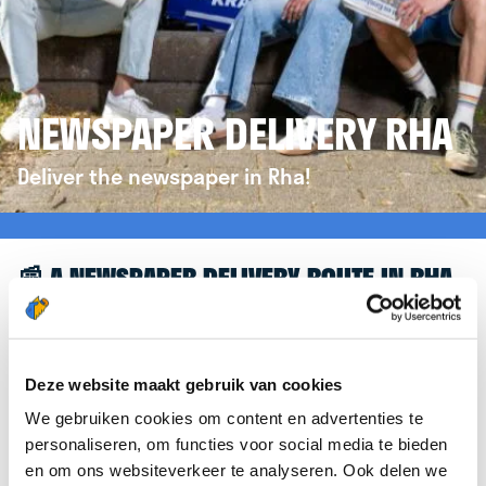
NEWSPAPER DELIVERY RHA
Deliver the newspaper in Rha!
📰 A NEWSPAPER DELIVERY ROUTE IN RHA
Great to see you're interested in a newspaper
delivery route in Rha! To assist you further, we’d like
to refer you to the
krantenbezorgen.nl
website.
Deze website maakt gebruik van cookies
There, you can easily sign up to deliver
We gebruiken cookies om content en advertenties te
newspapers in Rha.
personaliseren, om functies voor social media te bieden
en om ons websiteverkeer te analyseren. Ook delen we