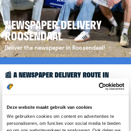
NEWSPAPER DELIVERY
ROOSENDAAL
Deliver the newspaper in Roosendaal!
📰 A NEWSPAPER DELIVERY ROUTE IN
ROOSENDAAL
Great to see you're interested in a newspaper
delivery route in Roosendaal! To assist you further,
Deze website maakt gebruik van cookies
we’d like to refer you to the
krantenbezorgen.nl
We gebruiken cookies om content en advertenties te
website. There, you can easily sign up to deliver
personaliseren, om functies voor social media te bieden
newspapers in Roosendaal.
en om ons websiteverkeer te analyseren. Ook delen we