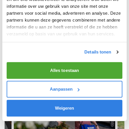
informatie over uw gebruik van onze site met onze
We hope you can get started soon and wish you
partners voor social media, adverteren en analyse. Deze
the best of luck! 🚴‍♂️💨
partners kunnen deze gegevens combineren met andere
informatie die u aan ze heeft verstrekt of die ze hebben
verzameld op basis van uw gebruik van hun services.
Sign up as a newspaper deliverer!
Details tonen
Alles toestaan
Aanpassen
Weigeren