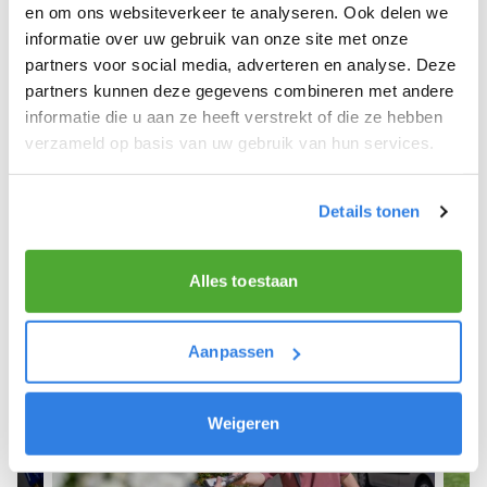
Holland.
en om ons websiteverkeer te analyseren. Ook delen we
informatie over uw gebruik van onze site met onze
We hope you can get started soon and wish you
partners voor social media, adverteren en analyse. Deze
the best of luck! 🚴‍♂️💨
partners kunnen deze gegevens combineren met andere
informatie die u aan ze heeft verstrekt of die ze hebben
verzameld op basis van uw gebruik van hun services.
Sign up as a newspaper deliverer!
Details tonen
Alles toestaan
Aanpassen
Weigeren