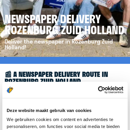
NEWSPAPER DELIVERY
ROZENBURG ZUID HOLLAND
Deliver the newspaper in Rozenburg Zuid
Holland!
📰 A NEWSPAPER DELIVERY ROUTE IN
ROZENBURG ZUID HOLLAND
Great to see you're interested in a newspaper
delivery route in Rozenburg Zuid Holland! To assist
you further, we’d like to refer you to the
Deze website maakt gebruik van cookies
krantenbezorgen.nl
website. There, you can easily
We gebruiken cookies om content en advertenties te
sign up to deliver newspapers in Rozenburg Zuid
personaliseren, om functies voor social media te bieden