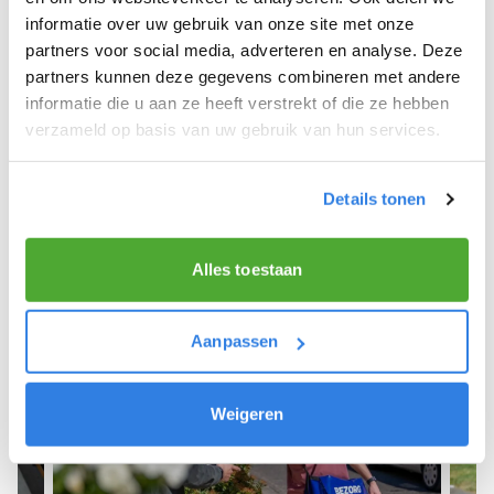
informatie over uw gebruik van onze site met onze
We hope you can get started soon and wish you
partners voor social media, adverteren en analyse. Deze
the best of luck! 🚴‍♂️💨
partners kunnen deze gegevens combineren met andere
informatie die u aan ze heeft verstrekt of die ze hebben
verzameld op basis van uw gebruik van hun services.
Sign up as a newspaper deliverer!
Details tonen
Alles toestaan
Aanpassen
Weigeren