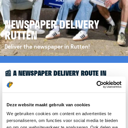
NEWSPAPER DELIVERY
RUTTEN
Deliver the newspaper in Rutten!
📰 A NEWSPAPER DELIVERY ROUTE IN
RUTTEN
Great to see you're interested in a newspaper
delivery route in Rutten! To assist you further, we’d
Deze website maakt gebruik van cookies
like to refer you to the
krantenbezorgen.nl
We gebruiken cookies om content en advertenties te
website. There, you can easily sign up to deliver
personaliseren, om functies voor social media te bieden
newspapers in Rutten.
en om ons websiteverkeer te analyseren. Ook delen we