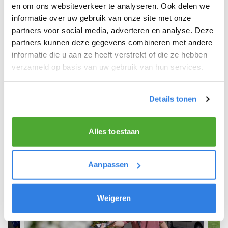
Hendrikskinderen.
en om ons websiteverkeer te analyseren. Ook delen we
informatie over uw gebruik van onze site met onze
We hope you can get started soon and wish you
partners voor social media, adverteren en analyse. Deze
the best of luck! 🚴‍♂️💨
partners kunnen deze gegevens combineren met andere
informatie die u aan ze heeft verstrekt of die ze hebben
verzameld op basis van uw gebruik van hun services.
Sign up as a newspaper deliverer!
Details tonen
Alles toestaan
Aanpassen
Weigeren