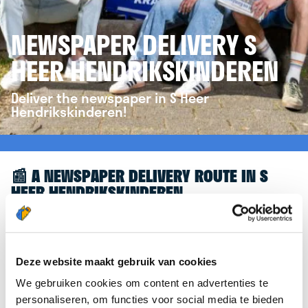
NEWSPAPER DELIVERY S
HEER HENDRIKSKINDEREN
Deliver the newspaper in S Heer
Hendrikskinderen!
📰 A NEWSPAPER DELIVERY ROUTE IN S
HEER HENDRIKSKINDEREN
Great to see you're interested in a newspaper
delivery route in S Heer Hendrikskinderen! To assist
you further, we’d like to refer you to the
Deze website maakt gebruik van cookies
krantenbezorgen.nl
website. There, you can easily
We gebruiken cookies om content en advertenties te
sign up to deliver newspapers in S Heer
personaliseren, om functies voor social media te bieden