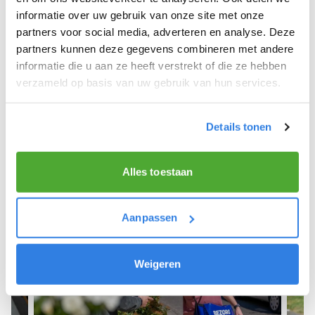
informatie over uw gebruik van onze site met onze
We hope you can get started soon and wish you
partners voor social media, adverteren en analyse. Deze
the best of luck! 🚴‍♂️💨
partners kunnen deze gegevens combineren met andere
informatie die u aan ze heeft verstrekt of die ze hebben
verzameld op basis van uw gebruik van hun services.
Sign up as a newspaper deliverer!
Details tonen
Alles toestaan
Aanpassen
Weigeren