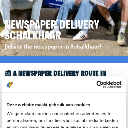
NEWSPAPER DELIVERY
SCHALKHAAR
Deliver the newspaper in Schalkhaar!
📰 A NEWSPAPER DELIVERY ROUTE IN
SCHALKHAAR
Great to see you're interested in a newspaper
delivery route in Schalkhaar! To assist you further,
Deze website maakt gebruik van cookies
we’d like to refer you to the
krantenbezorgen.nl
We gebruiken cookies om content en advertenties te
website. There, you can easily sign up to deliver
personaliseren, om functies voor social media te bieden
newspapers in Schalkhaar.
en om ons websiteverkeer te analyseren. Ook delen we