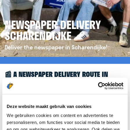
NEWSPAPER DELIVERY
SCHARENDIJKE
Deliver the newspaper in Scharendijke!
📰 A NEWSPAPER DELIVERY ROUTE IN
SCHARENDIJKE
Great to see you're interested in a newspaper
delivery route in Scharendijke! To assist you
Deze website maakt gebruik van cookies
further, we’d like to refer you to the
We gebruiken cookies om content en advertenties te
krantenbezorgen.nl
website. There, you can easily
personaliseren, om functies voor social media te bieden
sign up to deliver newspapers in Scharendijke.
en om ons websiteverkeer te analyseren. Ook delen we