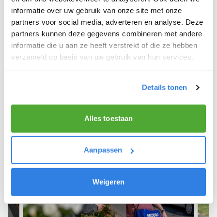
informatie over uw gebruik van onze site met onze
We hope you can get started soon and wish you
partners voor social media, adverteren en analyse. Deze
the best of luck! 🚴‍♂️💨
partners kunnen deze gegevens combineren met andere
informatie die u aan ze heeft verstrekt of die ze hebben
verzameld op basis van uw gebruik van hun services.
Sign up as a newspaper deliverer!
Details tonen
Alles toestaan
Aanpassen
Weigeren