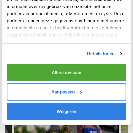
informatie over uw gebruik van onze site met onze
We hope you can get started soon and wish you
partners voor social media, adverteren en analyse. Deze
the best of luck! 🚴‍♂️💨
partners kunnen deze gegevens combineren met andere
informatie die u aan ze heeft verstrekt of die ze hebben
verzameld op basis van uw gebruik van hun services.
Sign up as a newspaper deliverer!
Details tonen
Alles toestaan
Aanpassen
Weigeren