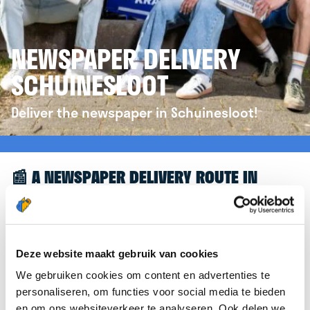
NEWSPAPER DELIVERY
SCHUINESLOOT
Deliver the newspaper in Schuinesloot!
📰 A NEWSPAPER DELIVERY ROUTE IN
SCHUINESLOOT
Great to see you're interested in a newspaper
delivery route in Schuinesloot! To assist you
Deze website maakt gebruik van cookies
further, we’d like to refer you to the
We gebruiken cookies om content en advertenties te
krantenbezorgen.nl
website. There, you can easily
personaliseren, om functies voor social media te bieden
sign up to deliver newspapers in Schuinesloot.
en om ons websiteverkeer te analyseren. Ook delen we