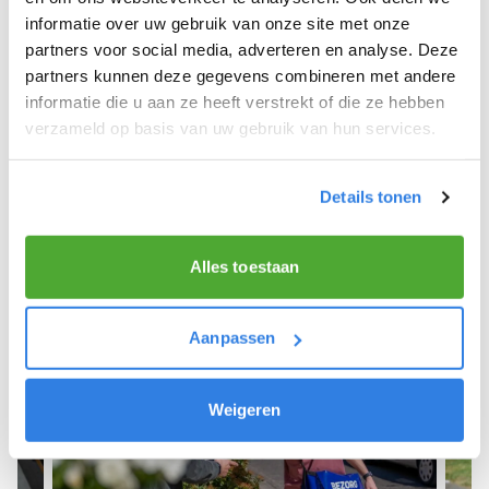
informatie over uw gebruik van onze site met onze
We hope you can get started soon and wish you
partners voor social media, adverteren en analyse. Deze
the best of luck! 🚴‍♂️💨
partners kunnen deze gegevens combineren met andere
informatie die u aan ze heeft verstrekt of die ze hebben
verzameld op basis van uw gebruik van hun services.
Sign up as a newspaper deliverer!
Details tonen
Alles toestaan
Aanpassen
Weigeren