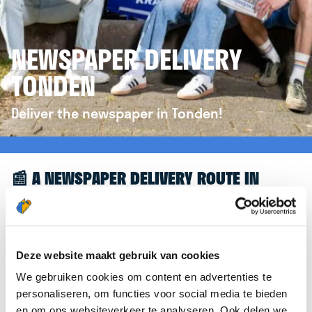
NEWSPAPER DELIVERY
TONDEN
Deliver the newspaper in Tonden!
📰 A NEWSPAPER DELIVERY ROUTE IN
TONDEN
Great to see you're interested in a newspaper
delivery route in Tonden! To assist you further, we’d
Deze website maakt gebruik van cookies
like to refer you to the
krantenbezorgen.nl
We gebruiken cookies om content en advertenties te
website. There, you can easily sign up to deliver
personaliseren, om functies voor social media te bieden
newspapers in Tonden.
en om ons websiteverkeer te analyseren. Ook delen we