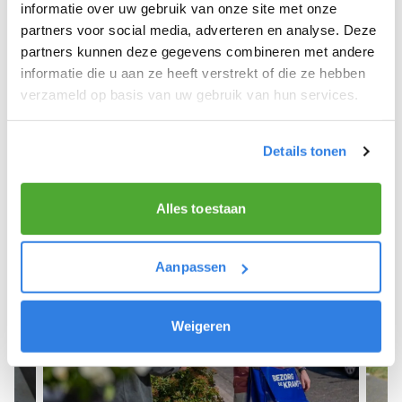
We hope you can get started soon and wish you
informatie over uw gebruik van onze site met onze
the best of luck! 🚴‍♂️💨
partners voor social media, adverteren en analyse. Deze
partners kunnen deze gegevens combineren met andere
informatie die u aan ze heeft verstrekt of die ze hebben
verzameld op basis van uw gebruik van hun services.
Sign up as a newspaper deliverer!
Details tonen
Alles toestaan
Aanpassen
Weigeren