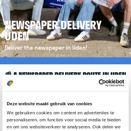
NEWSPAPER DELIVERY
UDEN
Deliver the newspaper in Uden!
📰 A NEWSPAPER DELIVERY ROUTE IN UDEN
Great to see you're interested in a newspaper
delivery route in Uden! To assist you further, we’d
like to refer you to the
krantenbezorgen.nl
Deze website maakt gebruik van cookies
website. There, you can easily sign up to deliver
We gebruiken cookies om content en advertenties te
newspapers in Uden.
personaliseren, om functies voor social media te bieden
en om ons websiteverkeer te analyseren. Ook delen we