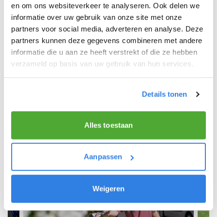
Brabant.
en om ons websiteverkeer te analyseren. Ook delen we
informatie over uw gebruik van onze site met onze
We hope you can get started soon and wish you
partners voor social media, adverteren en analyse. Deze
the best of luck! 🚴‍♂️💨
partners kunnen deze gegevens combineren met andere
informatie die u aan ze heeft verstrekt of die ze hebben
verzameld op basis van uw gebruik van hun services.
Sign up as a newspaper deliverer!
Details tonen
Alles toestaan
Aanpassen
Weigeren