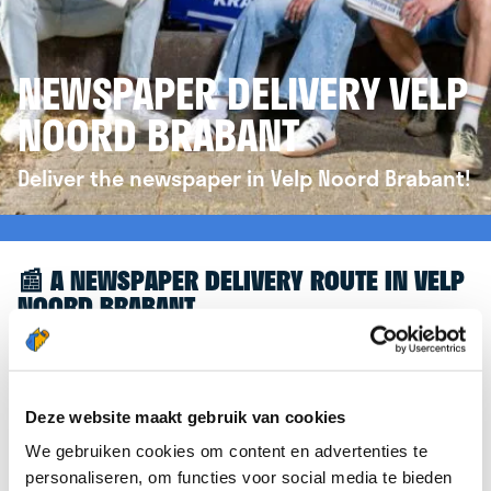
NEWSPAPER DELIVERY VELP
NOORD BRABANT
Deliver the newspaper in Velp Noord Brabant!
📰 A NEWSPAPER DELIVERY ROUTE IN VELP
NOORD BRABANT
Great to see you're interested in a newspaper
delivery route in Velp Noord Brabant! To assist you
further, we’d like to refer you to the
Deze website maakt gebruik van cookies
krantenbezorgen.nl
website. There, you can easily
We gebruiken cookies om content en advertenties te
sign up to deliver newspapers in Velp Noord
personaliseren, om functies voor social media te bieden