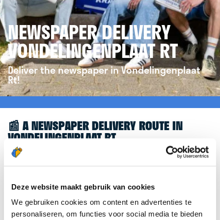
NEWSPAPER DELIVERY
VONDELINGENPLAAT RT
Deliver the newspaper in Vondelingenplaat
Rt!
📰 A NEWSPAPER DELIVERY ROUTE IN
VONDELINGENPLAAT RT
Great to see you're interested in a newspaper
delivery route in Vondelingenplaat Rt! To assist you
further, we’d like to refer you to the
Deze website maakt gebruik van cookies
krantenbezorgen.nl
website. There, you can easily
We gebruiken cookies om content en advertenties te
sign up to deliver newspapers in Vondelingenplaat
personaliseren, om functies voor social media te bieden