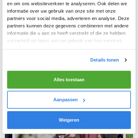
Rt.
en om ons websiteverkeer te analyseren. Ook delen we
informatie over uw gebruik van onze site met onze
We hope you can get started soon and wish you
partners voor social media, adverteren en analyse. Deze
the best of luck! 🚴‍♂️💨
partners kunnen deze gegevens combineren met andere
informatie die u aan ze heeft verstrekt of die ze hebben
verzameld op basis van uw gebruik van hun services.
Sign up as a newspaper deliverer!
Details tonen
Alles toestaan
Aanpassen
Weigeren