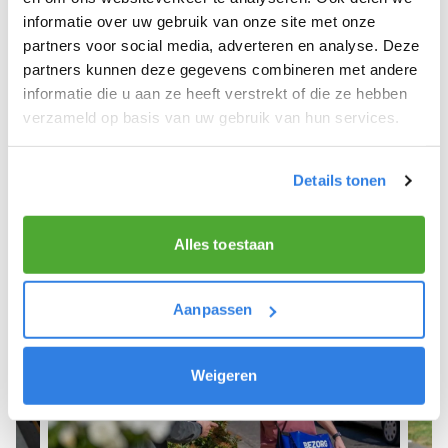
informatie over uw gebruik van onze site met onze
We hope you can get started soon and wish you
partners voor social media, adverteren en analyse. Deze
the best of luck! 🚴‍♂️💨
partners kunnen deze gegevens combineren met andere
informatie die u aan ze heeft verstrekt of die ze hebben
verzameld op basis van uw gebruik van hun services.
Sign up as a newspaper deliverer!
Details tonen
Alles toestaan
Aanpassen
Weigeren