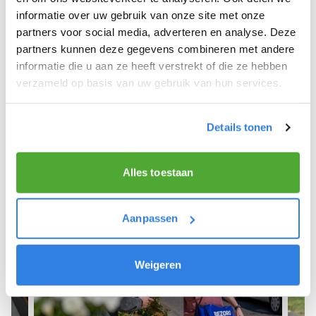
informatie over uw gebruik van onze site met onze
We hope you can get started soon and wish you
partners voor social media, adverteren en analyse. Deze
the best of luck! 🚴‍♂️💨
partners kunnen deze gegevens combineren met andere
informatie die u aan ze heeft verstrekt of die ze hebben
verzameld op basis van uw gebruik van hun services.
Sign up as a newspaper deliverer!
Details tonen
Alles toestaan
Aanpassen
Weigeren