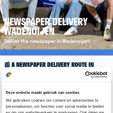
NEWSPAPER DELIVERY
WADENOIJEN
Deliver the newspaper in Wadenoijen!
📰 A NEWSPAPER DELIVERY ROUTE IN
WADENOIJEN
Great to see you're interested in a newspaper
delivery route in Wadenoijen! To assist you further,
Deze website maakt gebruik van cookies
we’d like to refer you to the
krantenbezorgen.nl
We gebruiken cookies om content en advertenties te
website. There, you can easily sign up to deliver
personaliseren, om functies voor social media te bieden
newspapers in Wadenoijen.
en om ons websiteverkeer te analyseren. Ook delen we