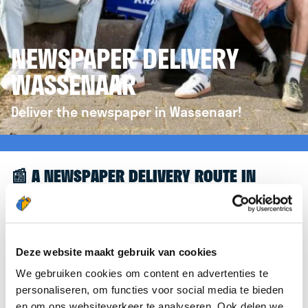
NEWSPAPER DELIVERY
WASSENAAR
Deliver the newspaper in Wassenaar!
📰 A NEWSPAPER DELIVERY ROUTE IN
WASSENAAR
Great to see you're interested in a newspaper
delivery route in Wassenaar! To assist you further,
Deze website maakt gebruik van cookies
we’d like to refer you to the
krantenbezorgen.nl
We gebruiken cookies om content en advertenties te
website. There, you can easily sign up to deliver
personaliseren, om functies voor social media te bieden
newspapers in Wassenaar.
en om ons websiteverkeer te analyseren. Ook delen we