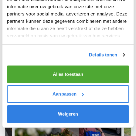
informatie over uw gebruik van onze site met onze
We hope you can get started soon and wish you
partners voor social media, adverteren en analyse. Deze
the best of luck! 🚴‍♂️💨
partners kunnen deze gegevens combineren met andere
informatie die u aan ze heeft verstrekt of die ze hebben
verzameld op basis van uw gebruik van hun services.
Sign up as a newspaper deliverer!
Details tonen
Alles toestaan
Aanpassen
Weigeren