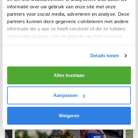
informatie over uw gebruik van onze site met onze
We hope you can get started soon and wish you
partners voor social media, adverteren en analyse. Deze
the best of luck! 🚴‍♂️💨
partners kunnen deze gegevens combineren met andere
informatie die u aan ze heeft verstrekt of die ze hebben
verzameld op basis van uw gebruik van hun services.
Sign up as a newspaper deliverer!
Details tonen
Alles toestaan
Aanpassen
Weigeren