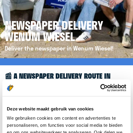
NEWSPAPER DELIVERY
WENUM WIESEL
Deliver the newspaper in Wenum Wiesel!
📰 A NEWSPAPER DELIVERY ROUTE IN
WENUM WIESEL
Great to see you're interested in a newspaper
delivery route in Wenum Wiesel! To assist you
Deze website maakt gebruik van cookies
further, we’d like to refer you to the
We gebruiken cookies om content en advertenties te
krantenbezorgen.nl
website. There, you can easily
personaliseren, om functies voor social media te bieden
sign up to deliver newspapers in Wenum Wiesel.
en om ons websiteverkeer te analyseren. Ook delen we