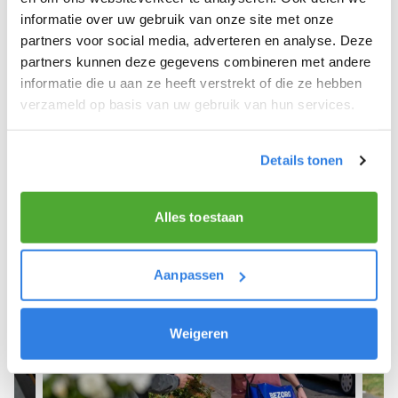
informatie over uw gebruik van onze site met onze
We hope you can get started soon and wish you
partners voor social media, adverteren en analyse. Deze
the best of luck! 🚴‍♂️💨
partners kunnen deze gegevens combineren met andere
informatie die u aan ze heeft verstrekt of die ze hebben
verzameld op basis van uw gebruik van hun services.
Sign up as a newspaper deliverer!
Details tonen
Alles toestaan
Aanpassen
Weigeren