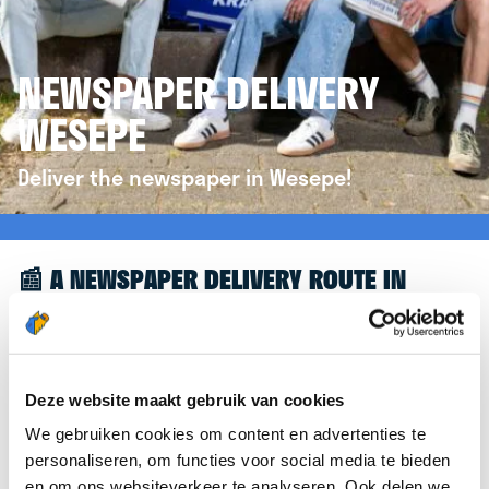
NEWSPAPER DELIVERY
WESEPE
Deliver the newspaper in Wesepe!
📰 A NEWSPAPER DELIVERY ROUTE IN
WESEPE
Great to see you're interested in a newspaper
delivery route in Wesepe! To assist you further,
Deze website maakt gebruik van cookies
we’d like to refer you to the
krantenbezorgen.nl
We gebruiken cookies om content en advertenties te
website. There, you can easily sign up to deliver
personaliseren, om functies voor social media te bieden
newspapers in Wesepe.
en om ons websiteverkeer te analyseren. Ook delen we