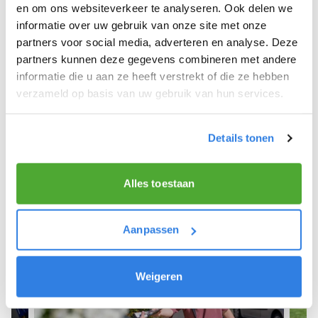
Plantage.
en om ons websiteverkeer te analyseren. Ook delen we
informatie over uw gebruik van onze site met onze
We hope you can get started soon and wish you
partners voor social media, adverteren en analyse. Deze
the best of luck! 🚴‍♂️💨
partners kunnen deze gegevens combineren met andere
informatie die u aan ze heeft verstrekt of die ze hebben
verzameld op basis van uw gebruik van hun services.
Sign up as a newspaper deliverer!
Details tonen
Alles toestaan
Aanpassen
Weigeren