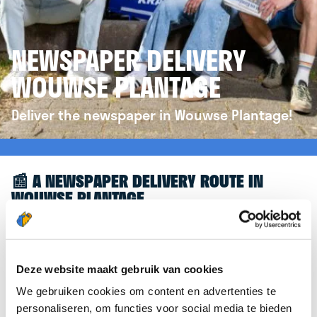
NEWSPAPER DELIVERY
WOUWSE PLANTAGE
Deliver the newspaper in Wouwse Plantage!
📰 A NEWSPAPER DELIVERY ROUTE IN
WOUWSE PLANTAGE
Great to see you're interested in a newspaper
delivery route in Wouwse Plantage! To assist you
further, we’d like to refer you to the
Deze website maakt gebruik van cookies
krantenbezorgen.nl
website. There, you can easily
We gebruiken cookies om content en advertenties te
sign up to deliver newspapers in Wouwse
personaliseren, om functies voor social media te bieden