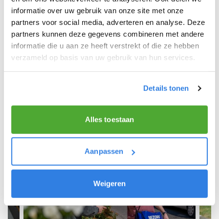
informatie over uw gebruik van onze site met onze
We hope you can get started soon and wish you
partners voor social media, adverteren en analyse. Deze
the best of luck! 🚴‍♂️💨
partners kunnen deze gegevens combineren met andere
informatie die u aan ze heeft verstrekt of die ze hebben
verzameld op basis van uw gebruik van hun services.
Sign up as a newspaper deliverer!
Details tonen
Alles toestaan
Aanpassen
Weigeren