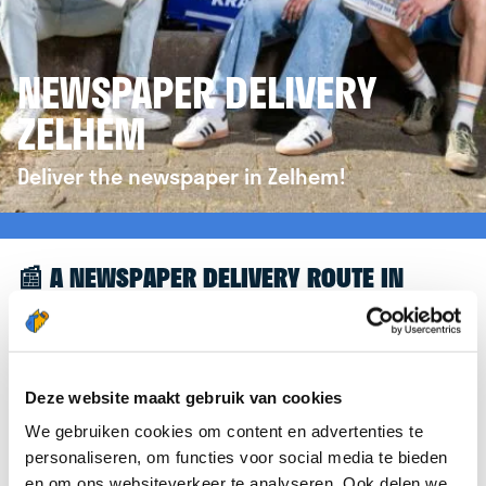
NEWSPAPER DELIVERY
ZELHEM
Deliver the newspaper in Zelhem!
📰 A NEWSPAPER DELIVERY ROUTE IN
ZELHEM
Great to see you're interested in a newspaper
delivery route in Zelhem! To assist you further, we’d
Deze website maakt gebruik van cookies
like to refer you to the
krantenbezorgen.nl
We gebruiken cookies om content en advertenties te
website. There, you can easily sign up to deliver
personaliseren, om functies voor social media te bieden
newspapers in Zelhem.
en om ons websiteverkeer te analyseren. Ook delen we