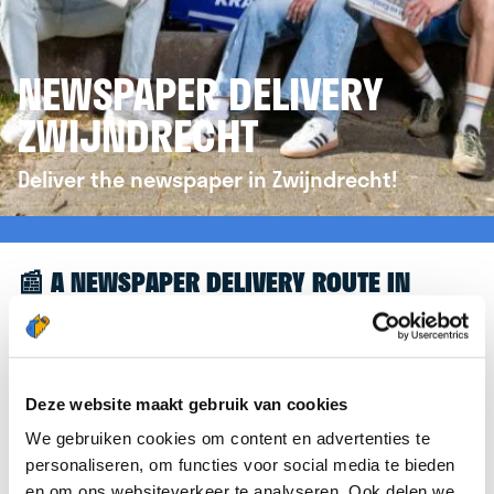
NEWSPAPER DELIVERY
ZWIJNDRECHT
Deliver the newspaper in Zwijndrecht!
📰 A NEWSPAPER DELIVERY ROUTE IN
ZWIJNDRECHT
Great to see you're interested in a newspaper
delivery route in Zwijndrecht! To assist you further,
Deze website maakt gebruik van cookies
we’d like to refer you to the
krantenbezorgen.nl
We gebruiken cookies om content en advertenties te
website. There, you can easily sign up to deliver
personaliseren, om functies voor social media te bieden
newspapers in Zwijndrecht.
en om ons websiteverkeer te analyseren. Ook delen we