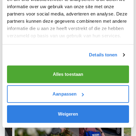
informatie over uw gebruik van onze site met onze
We hope you can get started soon and wish you
partners voor social media, adverteren en analyse. Deze
the best of luck! 🚴‍♂️💨
partners kunnen deze gegevens combineren met andere
informatie die u aan ze heeft verstrekt of die ze hebben
verzameld op basis van uw gebruik van hun services.
Sign up as a newspaper deliverer!
Details tonen
Alles toestaan
Aanpassen
Weigeren