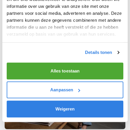
Je houdt vooral van fijn werk dat lekker bijverdient!
informatie over uw gebruik van onze site met onze
partners voor social media, adverteren en analyse. Deze
Je wordt blij van het bezorgen van het laatste nieuws.
partners kunnen deze gegevens combineren met andere
Je bent minimaal 15 jaar.
informatie die u aan ze heeft verstrekt of die ze hebben
verzameld op basis van uw gebruik van hun services.
Details tonen
Alles toestaan
Aanpassen
Weigeren