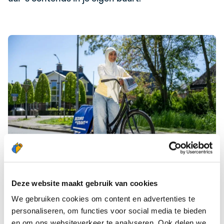
DEZE KWALITEITEN HEEFT EEN TOP
Deze website maakt gebruik van cookies
BEZORGER!
We gebruiken cookies om content en advertenties te
personaliseren, om functies voor social media te bieden
Je houdt van lekker bewegen in de frisse buitenlucht.
en om ons websiteverkeer te analyseren. Ook delen we