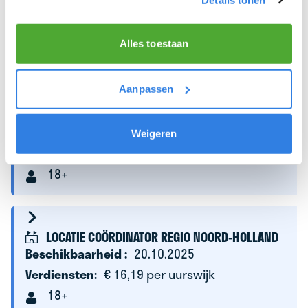
Verdiensten:
€ 16,19 per uurswijk
18+
Alles toestaan
Aanpassen
LOCATIE COÖRDINATOR REGIO
WATERLAND/WESTFRIESLAND
Beschikbaarheid :
21.10.2025
Weigeren
Verdiensten:
€ 16,19 per uurswijk
18+
LOCATIE COÖRDINATOR REGIO NOORD-HOLLAND
Beschikbaarheid :
20.10.2025
Verdiensten:
€ 16,19 per uurswijk
18+