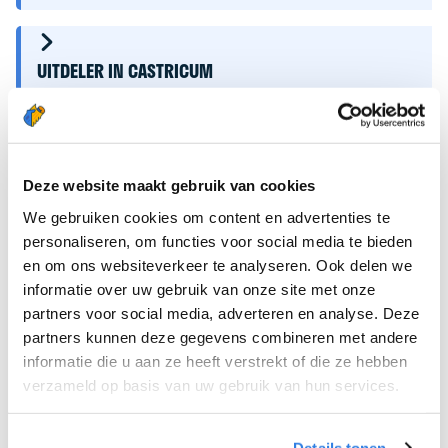
UITDELER IN CASTRICUM
Beschikbaarheid :
20.05.2026
Verdiensten:
€ 16,19 per uurswijk
18+
Deze website maakt gebruik van cookies
We gebruiken cookies om content en advertenties te
personaliseren, om functies voor social media te bieden
UITDELER IN ASSEN
en om ons websiteverkeer te analyseren. Ook delen we
Beschikbaarheid :
14.01.2026
informatie over uw gebruik van onze site met onze
Verdiensten:
€ 16,19 per uurswijk
partners voor social media, adverteren en analyse. Deze
18+
partners kunnen deze gegevens combineren met andere
informatie die u aan ze heeft verstrekt of die ze hebben
verzameld op basis van uw gebruik van hun services.
UITDELER IN ALKMAAR NOORD
Beschikbaarheid :
01.12.2025
Details tonen