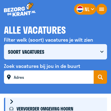
NL
ALLE VACATURES
Filter welk (soort) vacatures je wilt zien
SOORT VACATURES
Zoek vacatures bij jou in de buurt
VERVOERDER OMGEVING HOORN