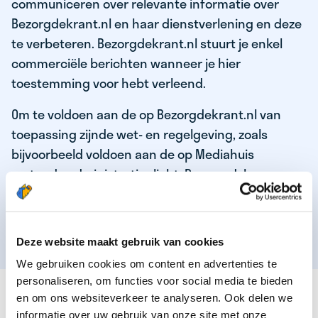
communiceren over relevante informatie over
Bezorgdekrant.nl en haar dienstverlening en deze
te verbeteren. Bezorgdekrant.nl stuurt je enkel
commerciële berichten wanneer je hier
toestemming voor hebt verleend.
Om te voldoen aan de op Bezorgdekrant.nl van
toepassing zijnde wet- en regelgeving, zoals
bijvoorbeeld voldoen aan de op Mediahuis
rustende administratieplicht. De grondslag voor
de verwerking van jouw gegevens voor
bovenstaande doeleinden is het voldoen aan een
wettelijke verplichting van Bezorgdekrant.nl.
Deze website maakt gebruik van cookies
We gebruiken cookies om content en advertenties te
personaliseren, om functies voor social media te bieden
GEGEVENSVERSTREKKING AAN DERDEN
en om ons websiteverkeer te analyseren. Ook delen we
informatie over uw gebruik van onze site met onze