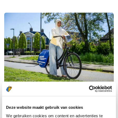
HOE ZIET JE BEZORGDAG ERUIT?
Als bezorger haal je 's ochtends je kranten op bij
Deze website maakt gebruik van cookies
het depot in Augustinusga. Uiteraard ontvang je de
We gebruiken cookies om content en advertenties te
eerste keer ook direct een fietstas in bruikleen! Je