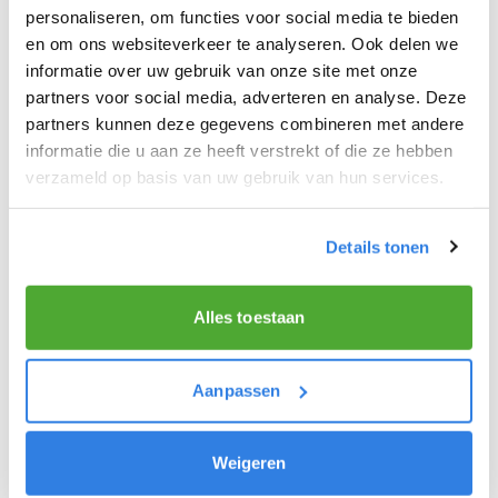
personaliseren, om functies voor social media te bieden
bezorgt meerdere dagbladen waaronder De
en om ons websiteverkeer te analyseren. Ook delen we
Telegraaf, Volkskrant en AD. Op het depot ontvang
informatie over uw gebruik van onze site met onze
je tevens je ‘looplijst’. Hierop vind je de adressen
partners voor social media, adverteren en analyse. Deze
van de abonnees in jouw bezorggebied. Vanaf het
partners kunnen deze gegevens combineren met andere
depot stap je weer op je fiets en bezorg je de
informatie die u aan ze heeft verstrekt of die ze hebben
verzameld op basis van uw gebruik van hun services.
abonnees het nieuws van de dag!
Ochtendkrant
Details tonen
De ochtendkrant bezorg je doordeweeks voor
07:00 uur ’s ochtends en op zaterdag voor 09:00
Alles toestaan
uur ’s ochtends in je eigen buurt.
Aanpassen
Weigeren