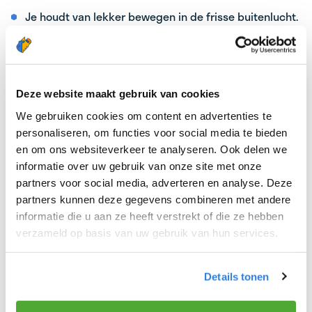
Je houdt van lekker bewegen in de frisse buitenlucht.
Je houdt vooral van fijn werk dat lekker bijverdient!
Je wordt blij van het bezorgen van het laatste nieuws.
Je bent minimaal 15 jaar.
Deze website maakt gebruik van cookies
DIT KUNNEN WIJ JOU BIEDEN:
We gebruiken cookies om content en advertenties te
personaliseren, om functies voor social media te bieden
Als bezorger heb je toegang tot leuke (win)acties!
en om ons websiteverkeer te analyseren. Ook delen we
Daarnaast ontvang je ook een gratis regenpak én
informatie over uw gebruik van onze site met onze
een gratis krant naar keuze! Is het krantenvak
partners voor social media, adverteren en analyse. Deze
partners kunnen deze gegevens combineren met andere
echt voor jou weggelegd? Dan zijn er altijd
informatie die u aan ze heeft verstrekt of die ze hebben
doorgroeimogelijkheden.
verzameld op basis van uw gebruik van hun services.
Kan jij niet wachten om aan de slag te gaan als
krantenbezorger? Meld je aan via onderstaande
Details tonen
button.