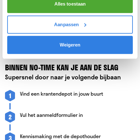
Alles toestaan
Aanmelden als bezorger
Aanpassen
Weigeren
BINNEN NO-TIME KAN JE AAN DE SLAG
Supersnel door naar je volgende bijbaan
Vind een krantendepot in jouw buurt
1
Vul het aanmeldformulier in
2
Kennismaking met de depothouder
3