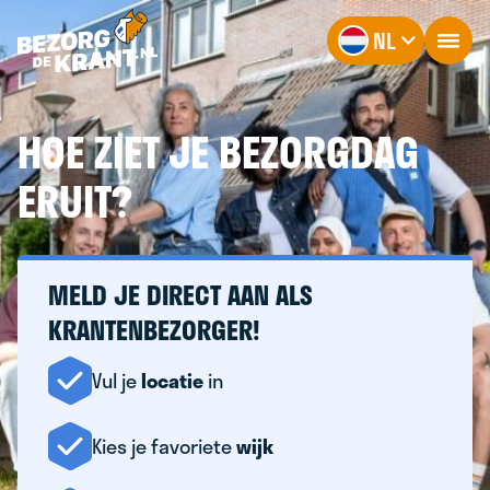
NL
HOE ZIET JE BEZORGDAG
ERUIT?
MELD JE DIRECT AAN ALS
KRANTENBEZORGER!
Vul je
locatie
in
Kies je favoriete
wijk