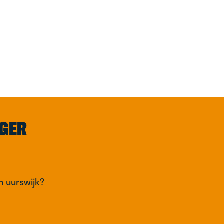
GER
en uurswijk?