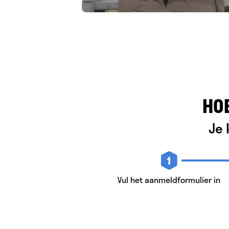
HO
Je 
1
Vul het aanmeldformulier in