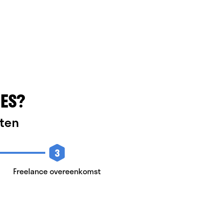
ES?
rten
3
Freelance overeenkomst