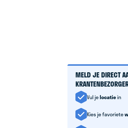
BETTY
MELD JE DIRECT A
KRANTENBEZORGER
ooiste
Vul je
locatie
in
Kies je favoriete
w