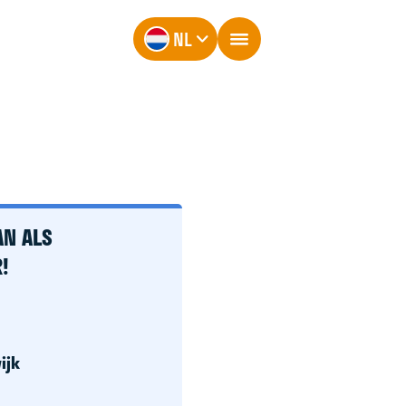
NL
AN ALS
!
ijk