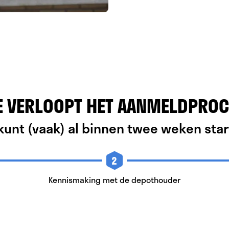
E VERLOOPT HET AANMELDPROC
kunt (vaak) al binnen twee weken sta
2
Kennismaking met de depothouder