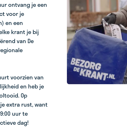
uur ontvang je een
ct voor je
) en een
lke krant je bij
iërend van De
regionale
uurt voorzien van
lijkheid en heb je
oltooid. Op
je extra rust, want
9:00 uur te
ctieve dag!