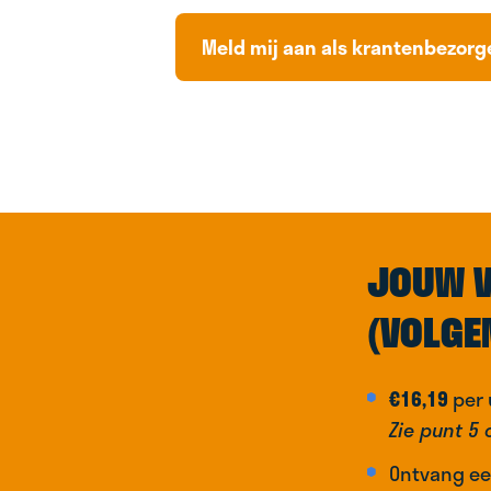
Meld mij aan als krantenbezorg
JOUW V
(VOLGE
€16,19
per 
Zie punt 5 
Ontvang ee