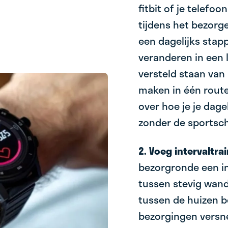
fitbit of je telefo
tijdens het bezorge
een dagelijks stap
veranderen in een l
versteld staan van
maken in één route!
over hoe je je dag
zonder de sportsch
2. Voeg intervaltra
bezorgronde een int
tussen stevig wande
tussen de huizen be
bezorgingen versne