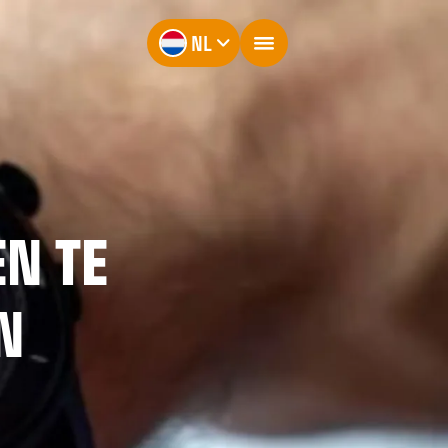
NL
N TE
N