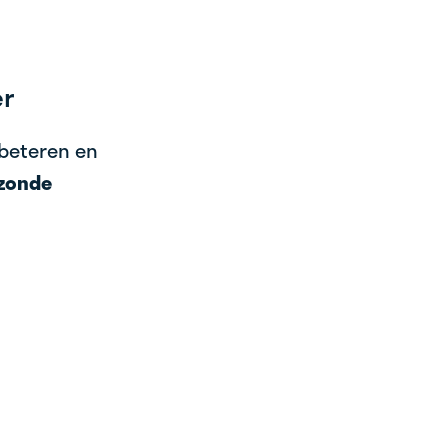
er
rbeteren en
zonde