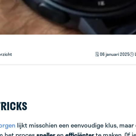
rzicht
🗓️ 06 januari 2025
🕒 
TRICKS
orgen
lijkt misschien een eenvoudige klus, maar er
m het proces
sneller
en
efficiënter
te maken. Of j