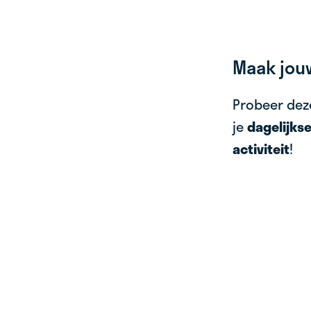
Maak jou
Probeer deze
je
dagelijks
activiteit
!