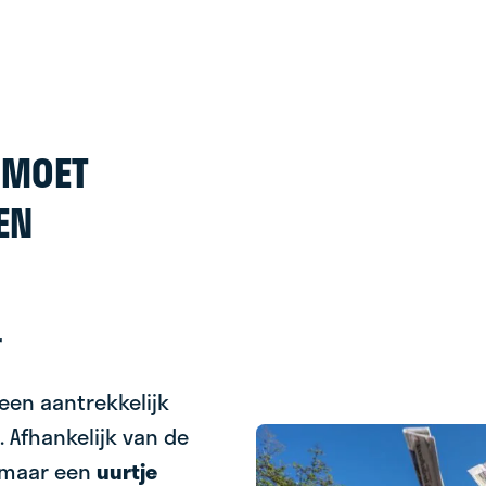
E MOET
EN
r
een aantrekkelijk
. Afhankelijk van de
k maar een
uurtje