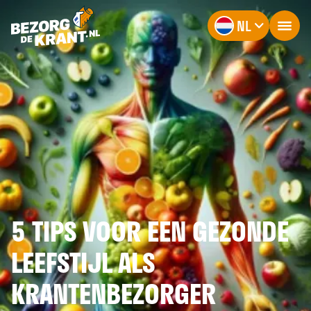
NL
5 TIPS VOOR EEN GEZONDE
LEEFSTIJL ALS
KRANTENBEZORGER