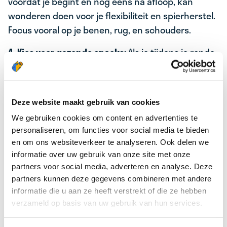
voordat je begint en nog eens na afloop, kan
wonderen doen voor je flexibiliteit en spierherstel.
Focus vooral op je benen, rug, en schouders.
4. Kies voor gezonde snacks:
Als je tijdens je ronde
trek krijgt, zorg dan dat je gezonde snacks bij de
hand hebt. Denk aan een stuk fruit of een
energie/eiwitreep met weinig suiker. Dit helpt je
Deze website maakt gebruik van cookies
om je energieniveau op peil te houden zonder een
We gebruiken cookies om content en advertenties te
suikerdip te krijgen.
personaliseren, om functies voor social media te bieden
en om ons websiteverkeer te analyseren. Ook delen we
5. Zorg voor voldoende slaap:
Een goede nachtrust
informatie over uw gebruik van onze site met onze
is cruciaal voor een gezonde leefstijl, vooral als je
partners voor social media, adverteren en analyse. Deze
vroeg op moet voor het bezorgen van kranten.
partners kunnen deze gegevens combineren met andere
Probeer elke nacht 7 tot 8 uur te slapen en houd
informatie die u aan ze heeft verstrekt of die ze hebben
een vast slaapritme aan, ook in het weekend. Dit
verzameld op basis van uw gebruik van hun services.
helpt je lichaam te herstellen en zorgt ervoor dat