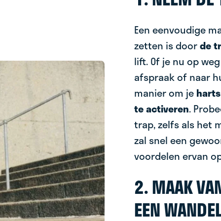
Een eenvoudige ma
zetten is door
de t
lift. Of je nu op we
afspraak of naar hu
manier om je
harts
te activeren
. Prob
trap, zelfs als het 
zal snel een gewoo
voordelen ervan o
2. MAAK VA
EEN WANDE