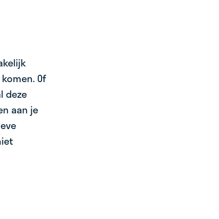
kelijk
 komen. Of
l deze
en aan je
ieve
iet