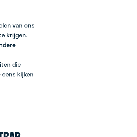
velen van ons
e krijgen.
andere
eiten die
 eens kijken
 TRAP