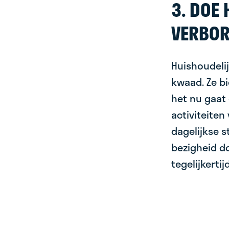
3. DOE 
VERBOR
Huishoudeli
kwaad. Ze b
het nu gaat
activiteite
dagelijkse 
bezigheid do
tegelijkerti