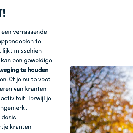
T!
 een verrassende
tappendoelen te
t lijkt misschien
 kan een geweldige
eweging te houden
en. Of je nu te voet
everen van kranten
tiviteit. Terwijl je
 ongemerkt
e dosis
tje kranten