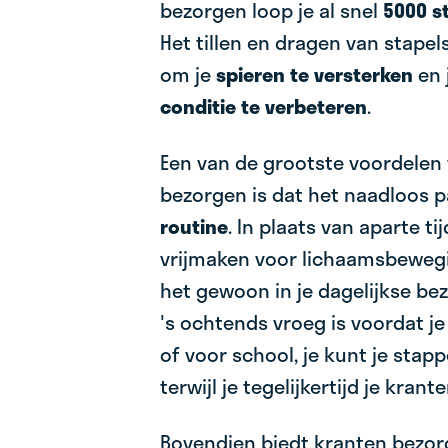
bezorgen loop je al snel
5000 s
Het tillen en dragen van stapel
om je
spieren te versterken
en 
conditie te verbeteren
.
Een van de grootste voordelen
bezorgen is dat het naadloos p
routine
. In plaats van aparte t
vrijmaken voor lichaamsbewegin
het gewoon in je dagelijkse be
's ochtends vroeg is voordat je
of voor school, je kunt je sta
terwijl je tegelijkertijd je krant
Bovendien biedt kranten bezor