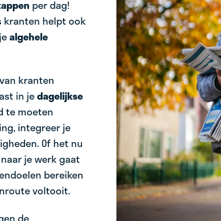
tappen
per dag!
s kranten helpt ook
je
algehele
 van kranten
ast in je
dagelijkse
ijd te moeten
g, integreer je
zigheden. Of het nu
 naar je werk gaat
ppendoelen bereiken
enroute voltooit.
gen de