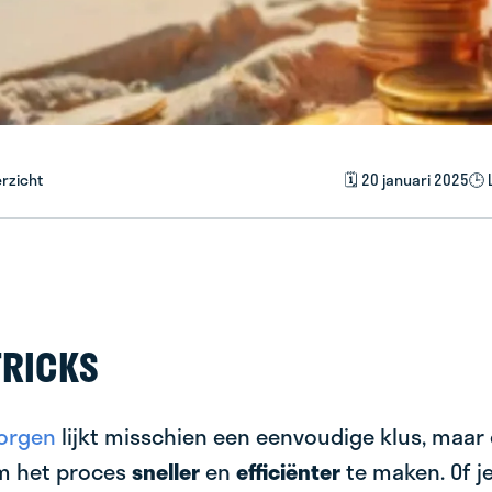
rzicht
🗓️ 20 januari 2025
🕒 
TRICKS
orgen
lijkt misschien een eenvoudige klus, maar er
m het proces
sneller
en
efficiënter
te maken. Of j