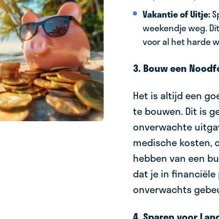
Vakantie of Uitje:
Sp
weekendje weg. Dit
voor al het harde w
3. Bouw een Noodf
Het is altijd een 
te bouwen. Dit is g
onverwachte uitgav
medische kosten, o
hebben van een buf
dat je in financiël
onverwachts gebeu
4. Sparen voor Lan