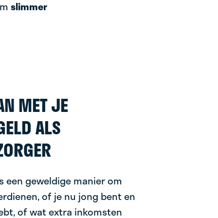
 om
slimmer
N MET JE
GELD ALS
ZORGER
is een geweldige manier om
erdienen, of je nu jong bent en
hebt, of wat extra inkomsten