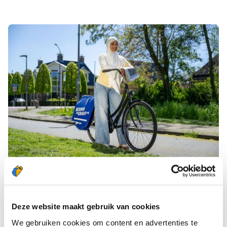
HOE ZIET JE BEZORGDAG ERUIT?
Als bezorger haal je 's ochtends je kranten op bij
Deze website maakt gebruik van cookies
het depot in Drogeham. Uiteraard ontvang je de
We gebruiken cookies om content en advertenties te
eerste keer ook direct een fietstas in bruikleen! Je