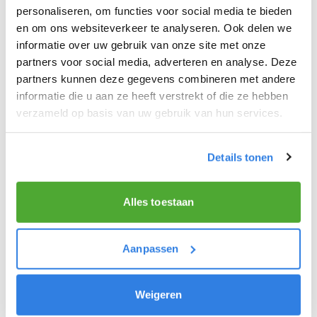
personaliseren, om functies voor social media te bieden
bezorgt meerdere dagbladen waaronder De
en om ons websiteverkeer te analyseren. Ook delen we
Telegraaf, Volkskrant en AD. Op het depot ontvang
informatie over uw gebruik van onze site met onze
je tevens je ‘looplijst’. Hierop vind je de adressen
partners voor social media, adverteren en analyse. Deze
van de abonnees in jouw bezorggebied. Vanaf het
partners kunnen deze gegevens combineren met andere
depot stap je weer op je fiets en bezorg je de
informatie die u aan ze heeft verstrekt of die ze hebben
verzameld op basis van uw gebruik van hun services.
abonnees het nieuws van de dag!
Ochtendkrant
Details tonen
De ochtendkrant bezorg je doordeweeks voor
07:00 uur ’s ochtends en op zaterdag voor 09:00
Alles toestaan
uur ’s ochtends in je eigen buurt.
Aanpassen
Weigeren