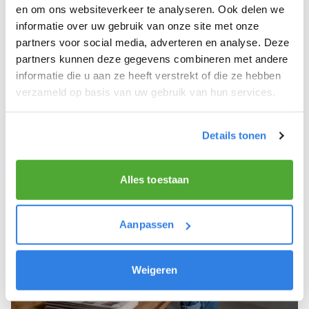
en om ons websiteverkeer te analyseren. Ook delen we
Je houdt van lekker bewegen in de frisse buitenlucht.
informatie over uw gebruik van onze site met onze
Je houdt vooral van fijn werk dat lekker bijverdient!
partners voor social media, adverteren en analyse. Deze
partners kunnen deze gegevens combineren met andere
Je wordt blij van het bezorgen van het laatste nieuws.
informatie die u aan ze heeft verstrekt of die ze hebben
Je bent minimaal 15 jaar.
verzameld op basis van uw gebruik van hun services.
Details tonen
Alles toestaan
Aanpassen
Weigeren