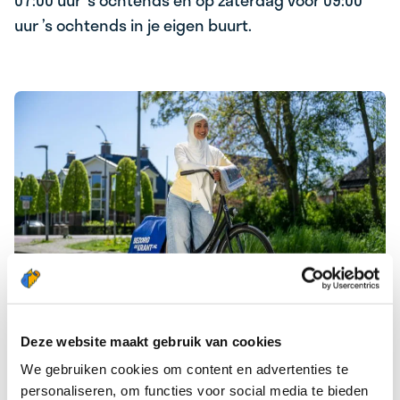
07:00 uur ’s ochtends en op zaterdag voor 09:00
uur ’s ochtends in je eigen buurt.
Deze website maakt gebruik van cookies
DEZE KWALITEITEN HEEFT EEN TOP
We gebruiken cookies om content en advertenties te
BEZORGER!
personaliseren, om functies voor social media te bieden