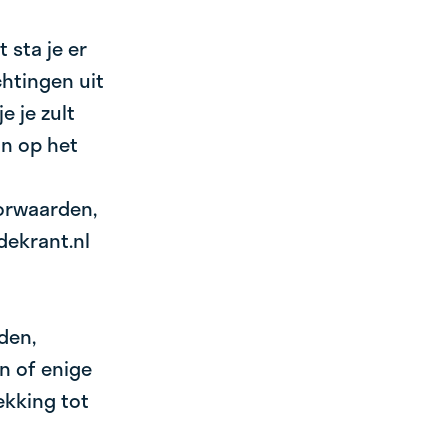
sta je er
chtingen uit
 je zult
jn op het
orwaarden,
dekrant.nl
den,
n of enige
ekking tot