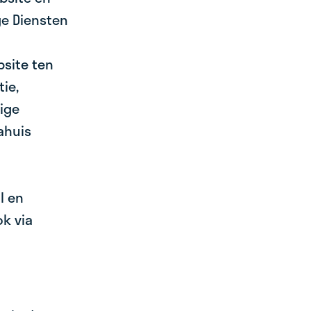
ge Diensten
bsite ten
ie,
ige
ahuis
l en
k via