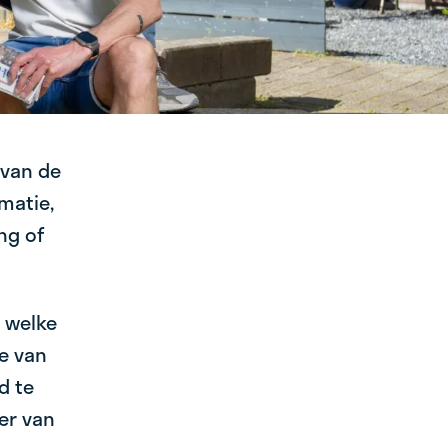
 van de
matie,
ng of
. welke
e van
d te
er van