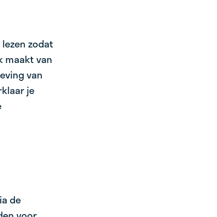
 lezen zodat
ik maakt van
geving van
klaar je
e
ia de
den voor