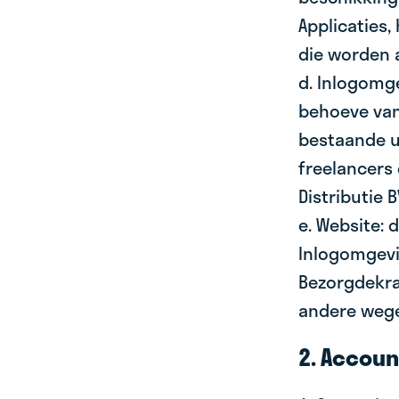
Applicaties,
die worden 
d. Inlogomge
behoeve van 
bestaande u
freelancers
Distributie B
e. Website:
Inlogomgevi
Bezorgdekra
andere weg
2. Accoun