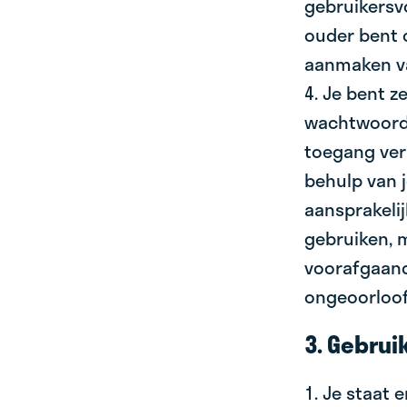
gebruikersvo
ouder bent 
aanmaken v
4. Je bent z
wachtwoord 
toegang ver
behulp van 
aansprakeli
gebruiken, 
voorafgaand
ongeoorloof
3. Gebrui
1. Je staat 