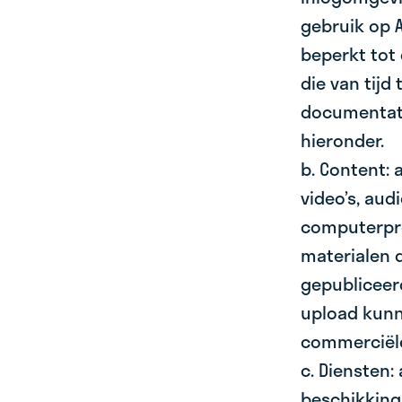
gebruik op 
beperkt tot
die van tijd
documentati
hieronder.
b. Content: a
video’s, aud
computerpro
materialen d
gepubliceer
upload kunn
commerciële
c. Diensten:
beschikking