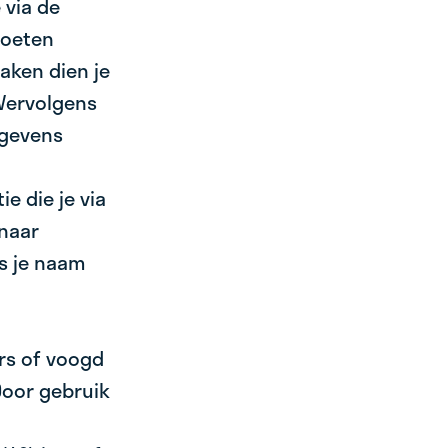
 via de
moeten
ken dien je
Vervolgens
egevens
e die je via
naar
s je naam
ers of voogd
oor gebruik