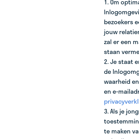
1. Om optim
Inlogomgevi
bezoekers e
jouw relati
zal er een 
staan verme
2. Je staat 
de Inlogomg
waarheid en
en e-mailad
privacyverkl
3. Als je jo
toestemming
te maken va