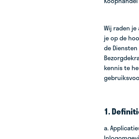
Koophandel
Wij raden j
je op de hoo
de Diensten
Bezorgdekran
kennis te h
gebruiksvo
1. Definit
a. Applicati
Inlogomgevi