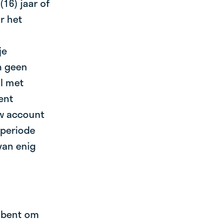
16) jaar of
r het
je
n geen
l met
ent
uw account
 periode
van enig
d bent om