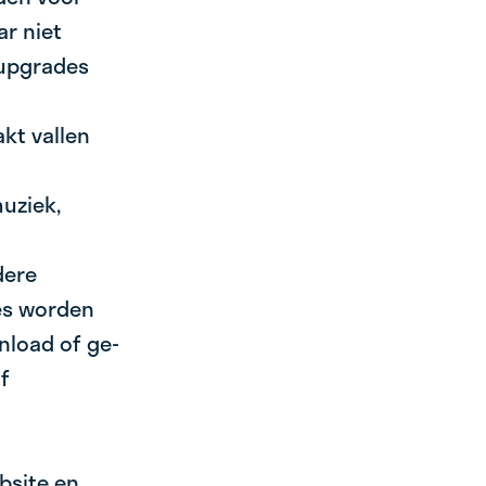
r niet
 upgrades
kt vallen
muziek,
dere
ies worden
nload of ge-
f
bsite en