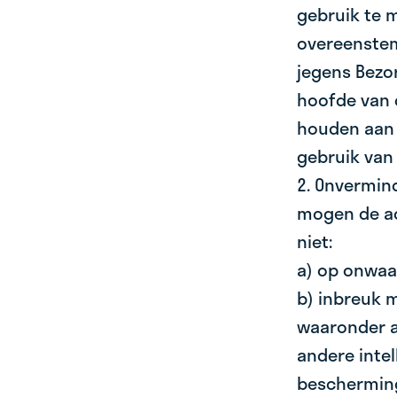
gebruik te 
overeenstem
jegens Bezor
hoofde van 
houden aan a
gebruik van 
2. Onvermin
mogen de act
niet:
a) op onwaar
b) inbreuk 
waaronder a
andere inte
bescherming