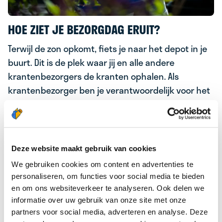
HOE ZIET JE BEZORGDAG ERUIT?
Terwijl de zon opkomt, fiets je naar het depot in je
buurt. Dit is de plek waar jij en alle andere
krantenbezorgers de kranten ophalen. Als
krantenbezorger ben je verantwoordelijk voor het
tijdig bezorgen van de kranten bij abonnees.
Bij de start van je bezorgavontuur ontvang je een
handige fietstas én een toestel met de BezorgApp,
Deze website maakt gebruik van cookies
waarmee je direct digitaal toegang hebt tot al
We gebruiken cookies om content en advertenties te
jouw bezorgwijken zodra je inlogt op het toestel.
personaliseren, om functies voor social media te bieden
Het functioneert als een soort digitale looplijst
en om ons websiteverkeer te analyseren. Ook delen we
waarop je de adressen van de abonnees in jouw
informatie over uw gebruik van onze site met onze
bezorggebied kunt vinden.
partners voor social media, adverteren en analyse. Deze