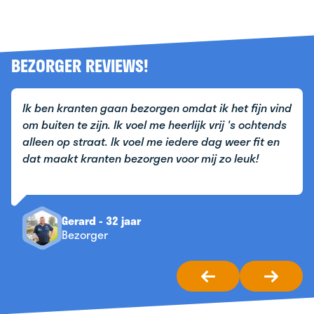
BEZORGER REVIEWS!
bezorgen omdat ik het fijn vind
Het is gewoon heel 
voel me heerlijk vrij 's ochtends
bewegen en je verd
voel me iedere dag weer fit en
luister ik lekker m
zorgen voor mij zo leuk!
en spaar nu voor e
ar
Tijn - 17 jaa
Bezorger