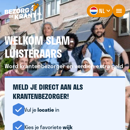
NL
WELKOM SLAM-
LUISTERAARS
Word krantenbezorger en verdien extra geld
MELD JE DIRECT AAN ALS
KRANTENBEZORGER!
Vul je
locatie
in
Kies je favoriete
wijk