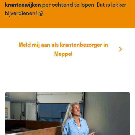
krantenwijken
per ochtend te lopen. Dat is lekker
bijverdienen! 💰
Meld mij aan als krantenbezorger in
Meppel