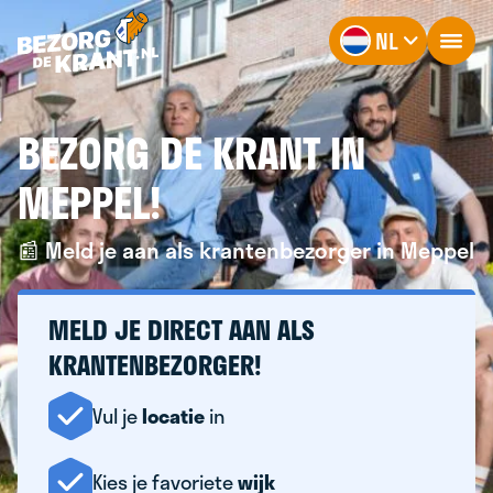
NL
BEZORG DE KRANT IN
MEPPEL!
📰 Meld je aan als krantenbezorger in Meppel
MELD JE DIRECT AAN ALS
KRANTENBEZORGER!
Vul je
locatie
in
Kies je favoriete
wijk