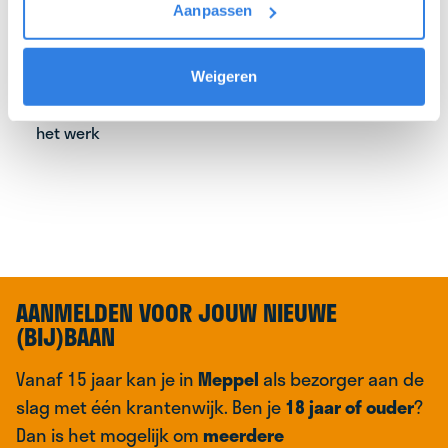
Verantwoordel
ijkheid
voor je eigen wijk
Aanpassen
Ongeveer een
uurtje per dag
, afhankelijk van de wijk
Direct een betaalde
work-out
Weigeren
Luister naar je favoriete
muziek
of
podcast
tijdens
het werk
AANMELDEN VOOR JOUW NIEUWE
(BIJ)BAAN
Vanaf 15 jaar kan je in
Meppel
als bezorger aan de
slag met één krantenwijk. Ben je
18 jaar of ouder
?
Dan is het mogelijk om
meerdere