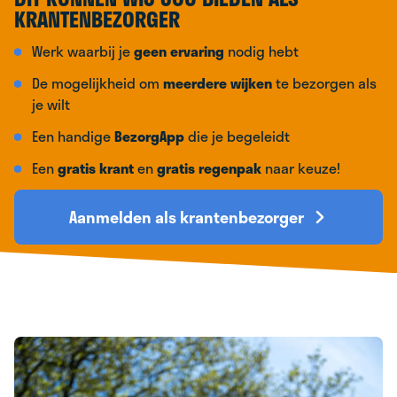
KRANTENBEZORGER
Werk waarbij je
geen ervaring
nodig hebt
De mogelijkheid om
meerdere wijken
te bezorgen als
je wilt
Een handige
BezorgApp
die je begeleidt
Een
gratis krant
en
gratis regenpak
naar keuze!
Aanmelden als krantenbezorger