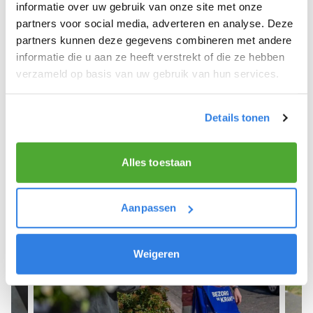
We hopen dat je snel aan de slag kunt en wensen
informatie over uw gebruik van onze site met onze
je veel succes! 🚴‍♂️💨
partners voor social media, adverteren en analyse. Deze
partners kunnen deze gegevens combineren met andere
informatie die u aan ze heeft verstrekt of die ze hebben
verzameld op basis van uw gebruik van hun services.
Meld je aan als krantenbezorger!
Details tonen
Alles toestaan
Aanpassen
Weigeren