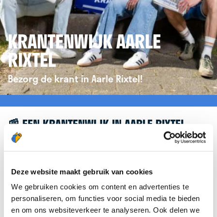
KRANTENWIJK AARLE
RIXTEL
Bezorg de krant in Aarle Rixtel!
📰 EEN KRANTENWIJK IN AARLE RIXTEL
Leuk dat je geïnteresseerd bent in een
krantenwijk in Aarle Rixtel! Om je verder te helpen,
verwijzen we je graag door naar de website van
Deze website maakt gebruik van cookies
krantenbezorgen.nl
. Daar kun je je eenvoudig
We gebruiken cookies om content en advertenties te
aanmelden om de krant te bezorgen in Aarle Rixtel.
personaliseren, om functies voor social media te bieden
en om ons websiteverkeer te analyseren. Ook delen we