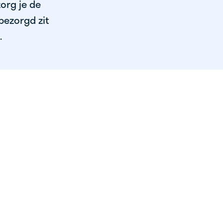
org je de
bezorgd zit
.