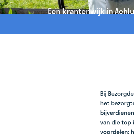
Een krantenwijk in Achl
Bij Bezorgde
het bezorgte
bijverdienen
van die top 
voordelen: h