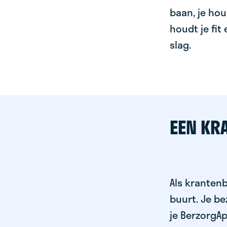
baan, je hou
houdt je fit
slag.
EEN KR
Als krantenb
buurt. Je b
je BerzorgAp