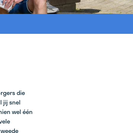
orgers die
jij snel
chien wel één
vele
 tweede