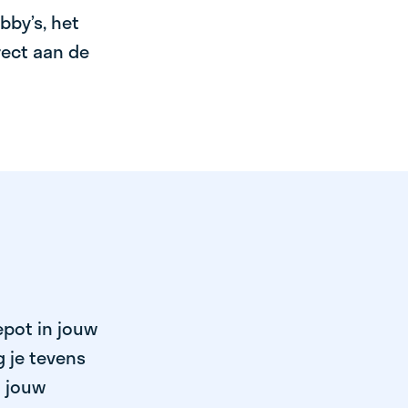
bby’s, het
irect aan de
epot in jouw
 je tevens
n jouw