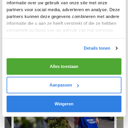
We hopen dat je snel aan de slag kunt en wensen
informatie over uw gebruik van onze site met onze
je veel succes! 🚴‍♂️💨
partners voor social media, adverteren en analyse. Deze
partners kunnen deze gegevens combineren met andere
informatie die u aan ze heeft verstrekt of die ze hebben
verzameld op basis van uw gebruik van hun services.
Meld je aan als krantenbezorger!
Details tonen
Alles toestaan
Aanpassen
Weigeren