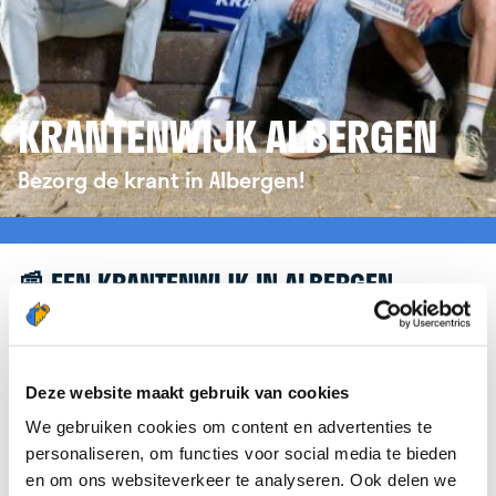
KRANTENWIJK ALBERGEN
Bezorg de krant in Albergen!
📰 EEN KRANTENWIJK IN ALBERGEN
Leuk dat je geïnteresseerd bent in een
krantenwijk in Albergen! Om je verder te helpen,
verwijzen we je graag door naar de website van
Deze website maakt gebruik van cookies
krantenbezorgen.nl
. Daar kun je je eenvoudig
We gebruiken cookies om content en advertenties te
aanmelden om de krant te bezorgen in Albergen.
personaliseren, om functies voor social media te bieden
en om ons websiteverkeer te analyseren. Ook delen we