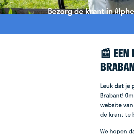
Bezorg de krant in Alph
📰 EEN
BRABA
Leuk dat je 
Brabant! Om 
website va
de krant te
We hopen dat