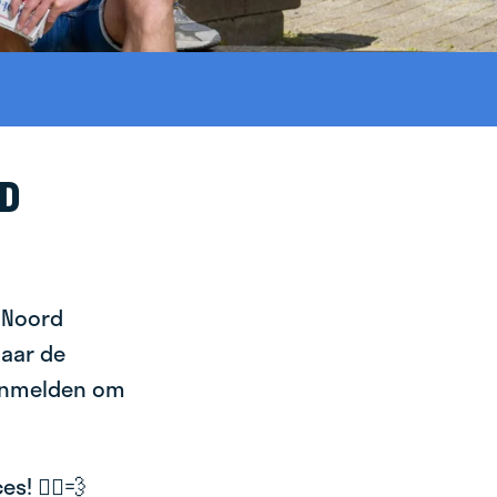
RD
n Noord
naar de
aanmelden om
! 🚴‍♂️💨