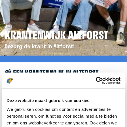
KRANTENWIJK ALTFORST
Bezorg de krant in Altforst!
📰 EEN KRANTENWIJK IN ALTFORST
Leuk dat je geïnteresseerd bent in een
krantenwijk in Altforst! Om je verder te helpen,
verwijzen we je graag door naar de website van
Deze website maakt gebruik van cookies
krantenbezorgen.nl
. Daar kun je je eenvoudig
We gebruiken cookies om content en advertenties te
aanmelden om de krant te bezorgen in Altforst.
personaliseren, om functies voor social media te bieden
en om ons websiteverkeer te analyseren. Ook delen we