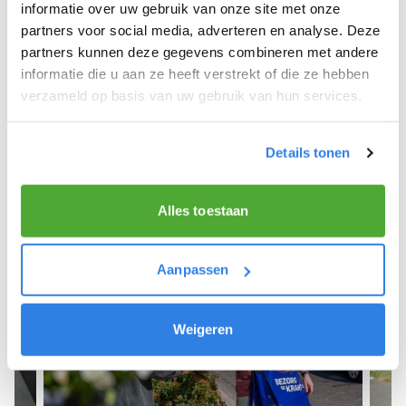
We hopen dat je snel aan de slag kunt en wensen
informatie over uw gebruik van onze site met onze
je veel succes! 🚴‍♂️💨
partners voor social media, adverteren en analyse. Deze
partners kunnen deze gegevens combineren met andere
informatie die u aan ze heeft verstrekt of die ze hebben
verzameld op basis van uw gebruik van hun services.
Meld je aan als krantenbezorger!
Details tonen
Alles toestaan
Aanpassen
Weigeren