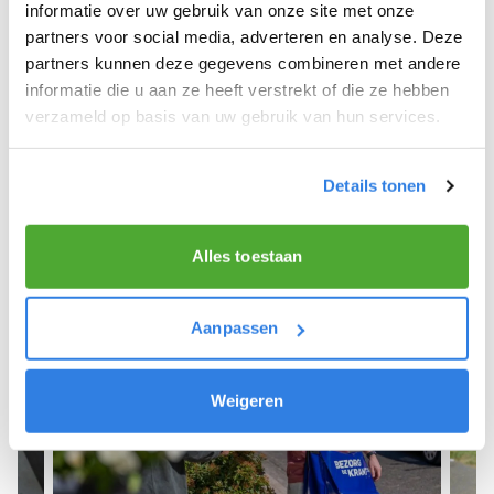
We hopen dat je snel aan de slag kunt en wensen
informatie over uw gebruik van onze site met onze
je veel succes! 🚴‍♂️💨
partners voor social media, adverteren en analyse. Deze
partners kunnen deze gegevens combineren met andere
informatie die u aan ze heeft verstrekt of die ze hebben
verzameld op basis van uw gebruik van hun services.
Meld je aan als krantenbezorger!
Details tonen
Alles toestaan
Aanpassen
Weigeren