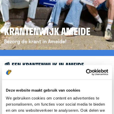
KRANTENWIJK AMEIDE
Bezorg de krant in Ameide!
📰 EEN KRANTENWIJK IN AMEIDE
Leuk dat je geïnteresseerd bent in een
krantenwijk in Ameide! Om je verder te helpen,
verwijzen we je graag door naar de website van
Deze website maakt gebruik van cookies
krantenbezorgen.nl
. Daar kun je je eenvoudig
We gebruiken cookies om content en advertenties te
aanmelden om de krant te bezorgen in Ameide.
personaliseren, om functies voor social media te bieden
en om ons websiteverkeer te analyseren. Ook delen we