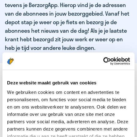
tevens je BerzorgApp. Hierop vind je de adressen
van de abonnees in jouw bezorggebied. Vanaf het
depot stap je weer op je fiets en bezorg je de
abonnees het nieuws van de dag! Als je je laatste
krant hebt bezorgd zit jouw werk er weer op en
heb je tijd voor andere leuke dingen.
DEZE KWALITEITEN HEEFT ONZE TOP
KRANTENBEZORGER
Deze website maakt gebruik van cookies
We gebruiken cookies om content en advertenties te
Je bent verantwoordelijk en zelfstandig
personaliseren, om functies voor social media te bieden
Je houdt van lekker bewegen in de frisse lucht
en om ons websiteverkeer te analyseren. Ook delen we
informatie over uw gebruik van onze site met onze
Je houdt vooral van fijn werk dat lekker bijverdient!
partners voor social media, adverteren en analyse. Deze
Je wordt blij van het bezorgen van het laatste nieuws
partners kunnen deze gegevens combineren met andere
informatie die u aan ze heeft verstrekt of die ze hebben