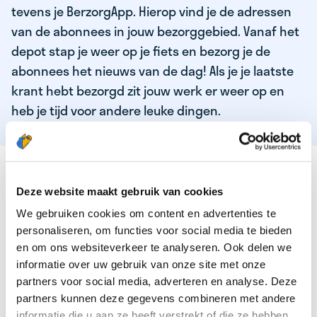
tevens je BerzorgApp. Hierop vind je de adressen
van de abonnees in jouw bezorggebied. Vanaf het
depot stap je weer op je fiets en bezorg je de
abonnees het nieuws van de dag! Als je je laatste
krant hebt bezorgd zit jouw werk er weer op en
heb je tijd voor andere leuke dingen.
DEZE KWALITEITEN HEEFT ONZE TOP
KRANTENBEZORGER
Deze website maakt gebruik van cookies
We gebruiken cookies om content en advertenties te
Je bent verantwoordelijk en zelfstandig
personaliseren, om functies voor social media te bieden
Je houdt van lekker bewegen in de frisse lucht
en om ons websiteverkeer te analyseren. Ook delen we
informatie over uw gebruik van onze site met onze
Je houdt vooral van fijn werk dat lekker bijverdient!
partners voor social media, adverteren en analyse. Deze
Je wordt blij van het bezorgen van het laatste nieuws
partners kunnen deze gegevens combineren met andere
informatie die u aan ze heeft verstrekt of die ze hebben