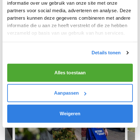
We hopen dat je snel aan de slag kunt en wensen
informatie over uw gebruik van onze site met onze
je veel succes! 🚴‍♂️💨
partners voor social media, adverteren en analyse. Deze
partners kunnen deze gegevens combineren met andere
informatie die u aan ze heeft verstrekt of die ze hebben
verzameld op basis van uw gebruik van hun services.
Meld je aan als krantenbezorger!
Details tonen
Alles toestaan
Aanpassen
Weigeren