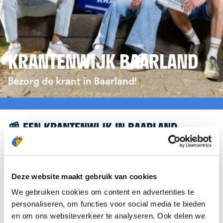
KRANTENWIJK BAARLAND
Bezorg de krant in Baarland!
📰 EEN KRANTENWIJK IN BAARLAND
Leuk dat je geïnteresseerd bent in een
krantenwijk in Baarland! Om je verder te helpen,
verwijzen we je graag door naar de website van
Deze website maakt gebruik van cookies
krantenbezorgen.nl
. Daar kun je je eenvoudig
We gebruiken cookies om content en advertenties te
aanmelden om de krant te bezorgen in Baarland.
personaliseren, om functies voor social media te bieden
en om ons websiteverkeer te analyseren. Ook delen we