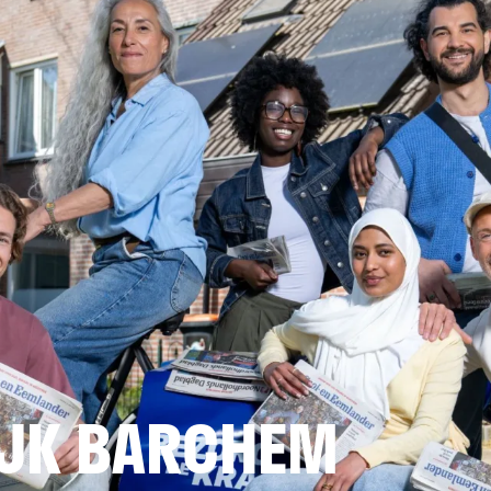
JK BARCHEM