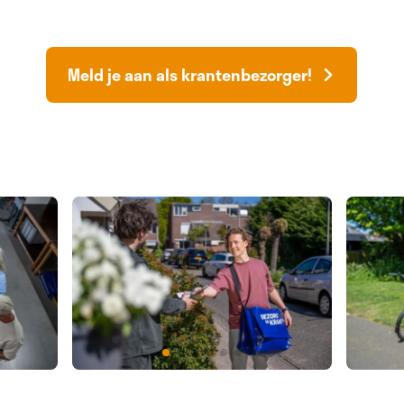
Meld je aan als krantenbezorger!