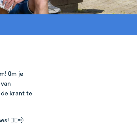
em! Om je
 van
 de krant te
! 🚴‍♂️💨