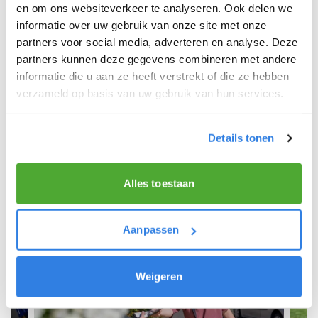
Beemte Broekland.
en om ons websiteverkeer te analyseren. Ook delen we
informatie over uw gebruik van onze site met onze
We hopen dat je snel aan de slag kunt en wensen
partners voor social media, adverteren en analyse. Deze
je veel succes! 🚴‍♂️💨
partners kunnen deze gegevens combineren met andere
informatie die u aan ze heeft verstrekt of die ze hebben
verzameld op basis van uw gebruik van hun services.
Meld je aan als krantenbezorger!
Details tonen
Alles toestaan
Aanpassen
Weigeren