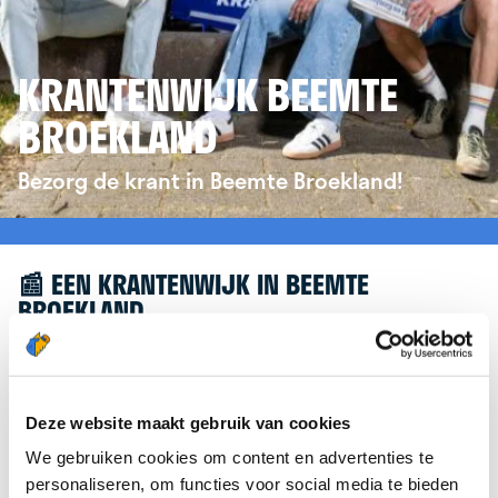
KRANTENWIJK BEEMTE
BROEKLAND
Bezorg de krant in Beemte Broekland!
📰 EEN KRANTENWIJK IN BEEMTE
BROEKLAND
Leuk dat je geïnteresseerd bent in een
krantenwijk in Beemte Broekland! Om je verder te
helpen, verwijzen we je graag door naar de
Deze website maakt gebruik van cookies
website van
krantenbezorgen.nl
. Daar kun je je
We gebruiken cookies om content en advertenties te
eenvoudig aanmelden om de krant te bezorgen in
personaliseren, om functies voor social media te bieden