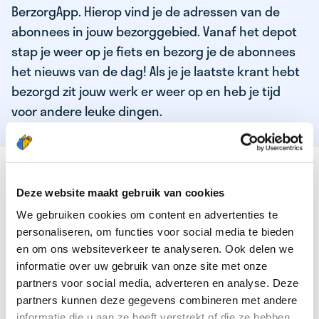
BerzorgApp. Hierop vind je de adressen van de
abonnees in jouw bezorggebied. Vanaf het depot
stap je weer op je fiets en bezorg je de abonnees
het nieuws van de dag! Als je je laatste krant hebt
bezorgd zit jouw werk er weer op en heb je tijd
voor andere leuke dingen.
DEZE KWALITEITEN HEEFT ONZE TOP
KRANTENBEZORGER
Deze website maakt gebruik van cookies
We gebruiken cookies om content en advertenties te
Je bent verantwoordelijk en zelfstandig
personaliseren, om functies voor social media te bieden
Je houdt van lekker bewegen in de frisse lucht
en om ons websiteverkeer te analyseren. Ook delen we
informatie over uw gebruik van onze site met onze
Je houdt vooral van fijn werk dat lekker bijverdient!
partners voor social media, adverteren en analyse. Deze
Je wordt blij van het bezorgen van het laatste nieuws
partners kunnen deze gegevens combineren met andere
informatie die u aan ze heeft verstrekt of die ze hebben