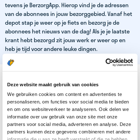
tevens je BerzorgApp. Hierop vind je de adressen
van de abonnees in jouw bezorggebied. Vanaf het
depot stap je weer op je fiets en bezorg je de
abonnees het nieuws van de dag! Als je je laatste
krant hebt bezorgd zit jouw werk er weer op en
heb je tijd voor andere leuke dingen.
DEZE KWALITEITEN HEEFT ONZE TOP
KRANTENBEZORGER
Deze website maakt gebruik van cookies
We gebruiken cookies om content en advertenties te
Je bent verantwoordelijk en zelfstandig
personaliseren, om functies voor social media te bieden
Je houdt van lekker bewegen in de frisse lucht
en om ons websiteverkeer te analyseren. Ook delen we
informatie over uw gebruik van onze site met onze
Je houdt vooral van fijn werk dat lekker bijverdient!
partners voor social media, adverteren en analyse. Deze
Je wordt blij van het bezorgen van het laatste nieuws
partners kunnen deze gegevens combineren met andere
informatie die u aan ze heeft verstrekt of die ze hebben