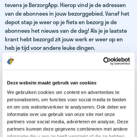
tevens je BerzorgApp. Hierop vind je de adressen
van de abonnees in jouw bezorggebied. Vanaf het
depot stap je weer op je fiets en bezorg je de
abonnees het nieuws van de dag! Als je je laatste
krant hebt bezorgd zit jouw werk er weer op en
heb je tijd voor andere leuke dingen.
DEZE KWALITEITEN HEEFT ONZE TOP
KRANTENBEZORGER
Deze website maakt gebruik van cookies
We gebruiken cookies om content en advertenties te
Je bent verantwoordelijk en zelfstandig
personaliseren, om functies voor social media te bieden
Je houdt van lekker bewegen in de frisse lucht
en om ons websiteverkeer te analyseren. Ook delen we
informatie over uw gebruik van onze site met onze
Je houdt vooral van fijn werk dat lekker bijverdient!
partners voor social media, adverteren en analyse. Deze
Je wordt blij van het bezorgen van het laatste nieuws
partners kunnen deze gegevens combineren met andere
informatie die u aan ze heeft verstrekt of die ze hebben