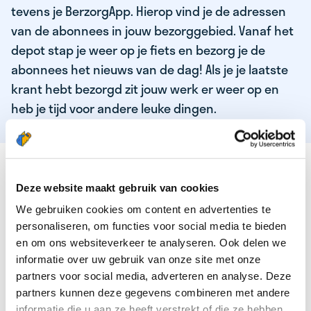
tevens je BerzorgApp. Hierop vind je de adressen
van de abonnees in jouw bezorggebied. Vanaf het
depot stap je weer op je fiets en bezorg je de
abonnees het nieuws van de dag! Als je je laatste
krant hebt bezorgd zit jouw werk er weer op en
heb je tijd voor andere leuke dingen.
DEZE KWALITEITEN HEEFT ONZE TOP
KRANTENBEZORGER
Deze website maakt gebruik van cookies
We gebruiken cookies om content en advertenties te
Je bent verantwoordelijk en zelfstandig
personaliseren, om functies voor social media te bieden
Je houdt van lekker bewegen in de frisse lucht
en om ons websiteverkeer te analyseren. Ook delen we
informatie over uw gebruik van onze site met onze
Je houdt vooral van fijn werk dat lekker bijverdient!
partners voor social media, adverteren en analyse. Deze
Je wordt blij van het bezorgen van het laatste nieuws
partners kunnen deze gegevens combineren met andere
informatie die u aan ze heeft verstrekt of die ze hebben